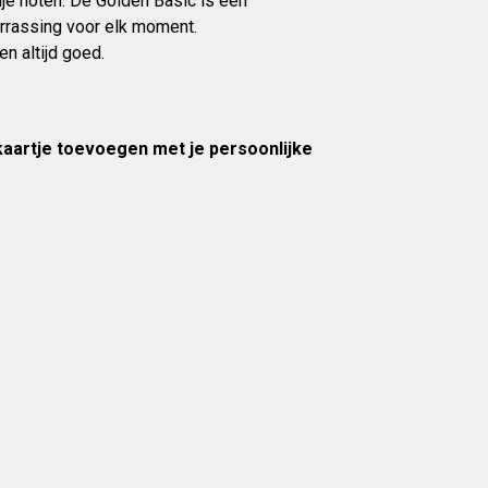
je noten. De Golden Basic is een
errassing voor elk moment.
n altijd goed.
 kaartje toevoegen met je persoonlijke