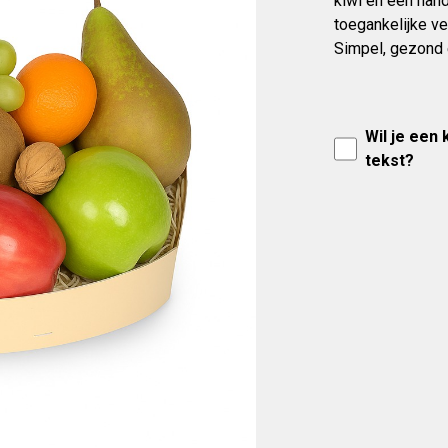
kiwi en een hand
toegankelijke v
Simpel, gezond e
Wil je een
tekst?