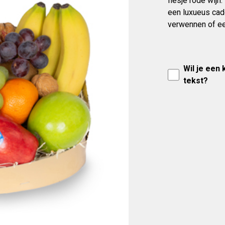
flesje rode wijn
een luxueus ca
verwennen of ee
Wil je een
tekst?