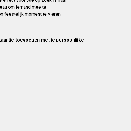
. Perfect voor wie op zoek is naar
deau om iemand mee te
n feestelijk moment te vieren.
 kaartje toevoegen met je persoonlijke